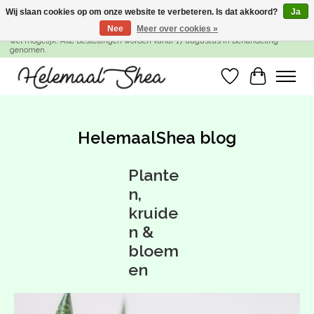
Wij slaan cookies op om onze website te verbeteren. Is dat akkoord?
Ja
Nee
Meer over cookies »
SUMMER BREAK! Wij zijn gesloten van 27 juli t/m 16 augustus. Bestellen is nog
wel mogelijk. Alle bestellingen worden vanaf 17 augustus in behandeling
genomen.
Verlanglijst
Winkelwa
HelemaalShea blog
Plante
n,
kruide
n &
bloem
en