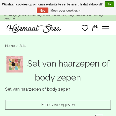
Wij slaan cookies op om onze website te verbeteren. Is dat akkoord?
Ja
Nee
Meer over cookies »
SUMMER BREAK! Wij zijn gesloten van 27 juli t/m 16 augustus. Bestellen is nog
wel mogelijk. Alle bestellingen worden vanaf 17 augustus in behandeling
genomen.
Verlanglijst
Winkelwa
Home
/
Sets
Set van haarzepen of
body zepen
Set van haarzepen of body zepen
Filters weergeven