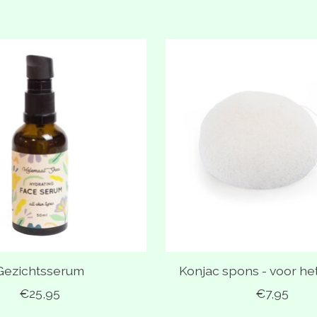
Gezichtsserum
Konjac spons - voor he
€25,95
€7,95