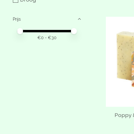
Prijs
Minimale prijswaarde
Price maximum value
€
0
- €
30
Poppy 