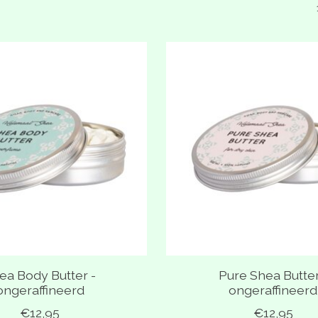
ea Body Butter -
Pure Shea Butter
ongeraffineerd
ongeraffineerd
€12,95
€12,95