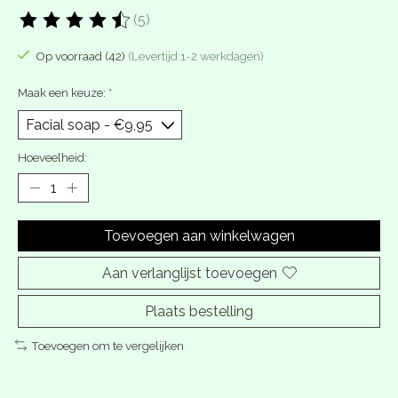
(5)
De beoordeling van dit product is
4.8
van de 5
Op voorraad (42)
(Levertijd:1-2 werkdagen)
Maak een keuze:
*
Hoeveelheid:
Toevoegen aan winkelwagen
Aan verlanglijst toevoegen
Plaats bestelling
Toevoegen om te vergelijken