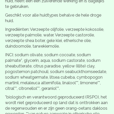
huid, heeft een een zuiverende werking en is dagelijks
te gebruiken.
Geschikt voor alle huidtypes behalve de hele droge
huid.
Ingrediënten: Verzeepte olijfolie, verzeepte kokosolie,
verzeepte palmolie, water. Verzeepte castorolie,
verzeepte shea boter, gele klei, etherische olie,
duindoornolie, tarwekiemolie.
INCI: sodium olivate, sodium cocoate, sodium
palmate*, glycerin, aqua, sodium castorate, sodium
sheabutterate, citrus paradise, yellow (illite) clay,
pogostemon patchouli, sodium seabuckthornseedate,
sodium wheatgermate, litsea cubeba, cymbopogon
martinii, melaleuca alternifolia, linalool**, limonene**,
citral**, citronellol**, geraniol**.
*biologisch en verantwoord geproduceerd (RSPO), het
wordt niet geproduceerd op land dat is onttrokken aan
de regenwouden en er zijn geen orang-oetans dakloos
geworden, **van nature aanwezig in etherische olie.