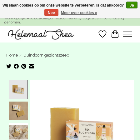
Wij slaan cookies op om onze website te verbeteren. Is dat akkoord?
Ja
Nee
Meer over cookies »
SUMMER BREAK! Wij zijn gesloten van 27 juli t/m 16 augustus. Bestellen is nog
wel mogelijk. Alle bestellingen worden vanaf 17 augustus in behandeling
genomen.
Verlanglijst
Winkelwa
Home
/
Duindoorn gezichtszeep
Product image slideshow Items