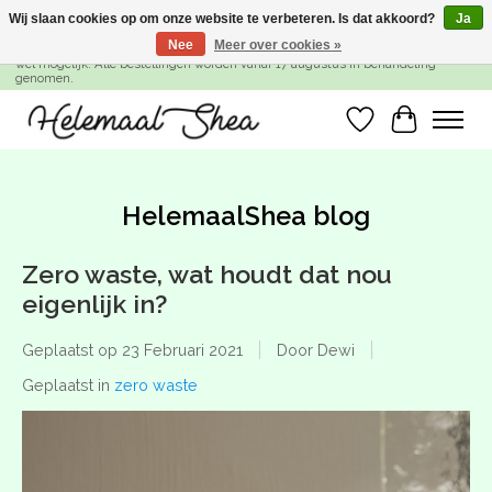
Wij slaan cookies op om onze website te verbeteren. Is dat akkoord?
Ja
Nee
Meer over cookies »
SUMMER BREAK! Wij zijn gesloten van 27 juli t/m 16 augustus. Bestellen is nog
wel mogelijk. Alle bestellingen worden vanaf 17 augustus in behandeling
genomen.
Verlanglijst
Winkelwa
HelemaalShea blog
Zero waste, wat houdt dat nou
eigenlijk in?
Geplaatst op
23 Februari 2021
Door Dewi
Geplaatst in
zero waste