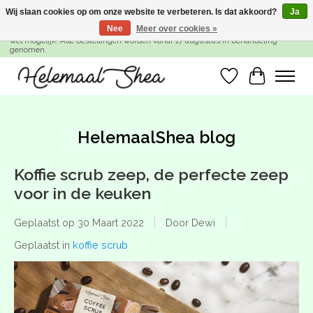
Wij slaan cookies op om onze website te verbeteren. Is dat akkoord?
Ja
Nee
Meer over cookies »
SUMMER BREAK! Wij zijn gesloten van 27 juli t/m 16 augustus. Bestellen is nog
wel mogelijk. Alle bestellingen worden vanaf 17 augustus in behandeling
genomen.
Verlanglijst
Winkelwa
HelemaalShea blog
Koffie scrub zeep, de perfecte zeep
voor in de keuken
Geplaatst op
30 Maart 2022
Door Dewi
Geplaatst in
koffie scrub