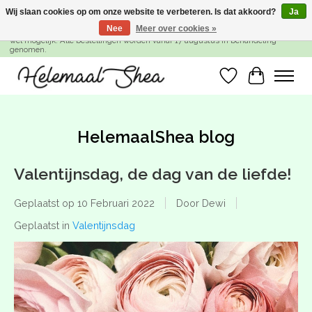
Wij slaan cookies op om onze website te verbeteren. Is dat akkoord?
Ja
Nee
Meer over cookies »
SUMMER BREAK! Wij zijn gesloten van 27 juli t/m 16 augustus. Bestellen is nog
wel mogelijk. Alle bestellingen worden vanaf 17 augustus in behandeling
genomen.
Verlanglijst
Winkelwa
HelemaalShea blog
Valentijnsdag, de dag van de liefde!
Geplaatst op
10 Februari 2022
Door Dewi
Geplaatst in
Valentijnsdag