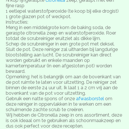
¼ kop fijngeraspte
citronella
zeep, geraspt met een
fijne rasp
1 eetlepel waterstofperoxide (te koop bij elke drogist)
1 grote glazen pot of weckpot.
instructies:
Meng in een middelgrote kom de baking soda, de
geraspte citronella zeep en waterstofperoxide. Roer
totdat de scrubreiniger eruitziet als dikke lijm.
Schep de scrubreiniger in een grote pot met deksel.
Sluit de pot. Deze reiniger zal uitharden bij langdurige
blootstelling aan lucht. De scrubreiniger kan direct
worden gebruikt en enkele maanden op
kamertemperatuur (in een afgesloten pot) worden
bewaard.
Opmerking: het is belangrijk om aan de bovenkant van
de pot ruimte te laten voor uitzetting. De reiniger zet
binnen de eerste 24 uur uit. Ik laat 1 a 2 cm vrij aan de
bovenkant van de pot voor uitzetting.
Gebruik een natte spons of onze
afwasborstel
om
deze reiniger in oppervlakken in te werken om een ​​
schuimende zachte scrub te creëren.
Wij hebben de Citronella zeep in ons assortiment, deze
is ook ideaal om te gebruiken als schoonmaakzeep en
dus ook perfect voor deze recepten.