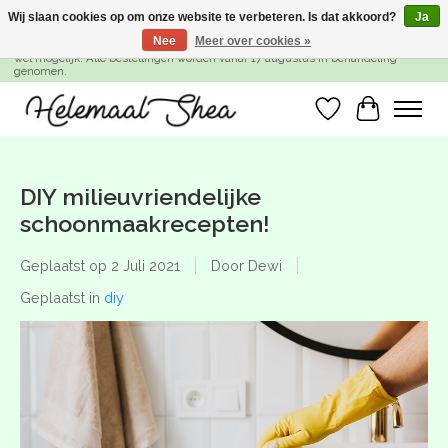
Wij slaan cookies op om onze website te verbeteren. Is dat akkoord?
Ja
Nee
Meer over cookies »
SUMMER BREAK! Wij zijn gesloten van 27 juli t/m 16 augustus. Bestellen is nog
wel mogelijk. Alle bestellingen worden vanaf 17 augustus in behandeling
genomen.
Verlanglijst
Winkelwa
DIY milieuvriendelijke
schoonmaakrecepten!
Geplaatst op
2 Juli 2021
Door Dewi
Geplaatst in
diy