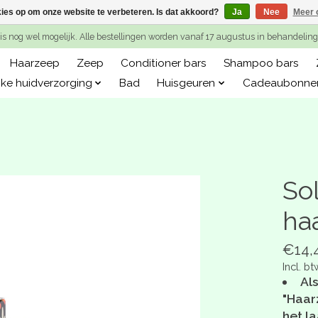
kies op om onze website te verbeteren. Is dat akkoord?
Ja
Nee
Meer 
is nog wel mogelijk. Alle bestellingen worden vanaf 17 augustus in behandeli
Haarzeep
Zeep
Conditioner bars
Shampoo bars
jke huidverzorging
Bad
Huisgeuren
Cadeaubonne
Sol
ha
€14,
Incl. bt
Als
"Haar
het l