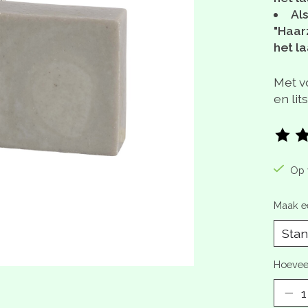
Als
"Haar
het l
Met v
en lit
De be
Op 
Maak e
Hoevee