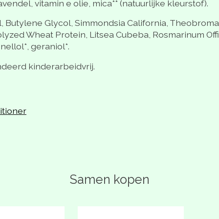
endel, vitamin e olie, mica** (natuurlijke kleurstof).
l, Butylene Glycol, Simmondsia California, Theobroma
zed Wheat Protein, Litsea Cubeba, Rosmarinum Officin
onellol*, geraniol*.
ndeerd kinderarbeidvrij.
itioner
Samen kopen
 van gebundelde producten