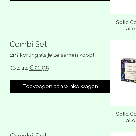
Solid C
- all
Combi Set
Carrousel
11% korting als je ze samen koopt
€21,95
€24,44
Toevoegen aan winkelwagen
Solid C
- all
Carrousel