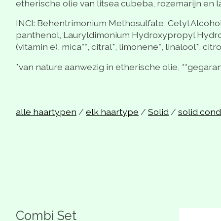
etherische olie van litsea cubeba, rozemarijn en lav
INCI: Behentrimonium Methosulfate, Cetyl Alcoho
panthenol, Lauryldimonium Hydroxypropyl Hydroly
(vitamin e), mica**, citral*, limonene*, linalool*, citr
*van nature aanwezig in etherische olie, **gegara
alle haartypen
/
elk haartype
/
Solid
/
solid cond
Combi Set
Carrousel