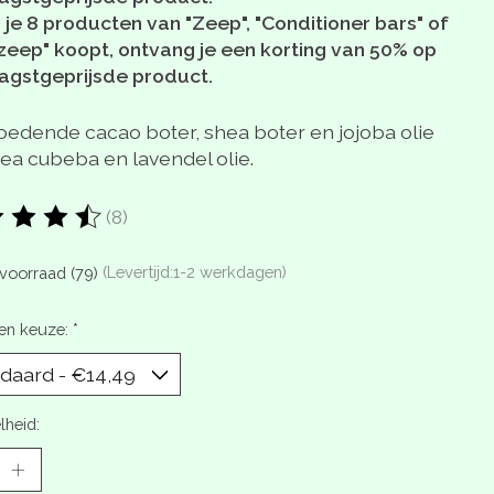
 je 8 producten van "Zeep", "Conditioner bars" of
zeep" koopt, ontvang je een korting van 50% op
aagstgeprijsde product.
oedende cacao boter, shea boter en jojoba olie
sea cubeba en lavendel olie.
(8)
oordeling van dit product is
4.9
van de 5
voorraad (79)
(Levertijd:1-2 werkdagen)
en keuze:
*
lheid: