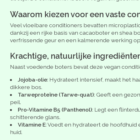
Waarom kiezen voor een vaste con
Veel vloeibare conditioners bevatten microplasti
dankzij een rijke basis van cacaoboter en shea bo
verfrissende geur en een kalmerende werking op
Krachtige, natuurlijke ingrediënte
Naast voedende boters bevat deze vegan condition
Jojoba-olie
: Hydrateert intensief, maakt het h
dikkere bos.
Tarweproteïne (Tarwe-quat)
: Geeft een gezon
peil.
Pro-Vitamine B5 (Panthenol)
: Legt een flinter
schitterende glans.
Vitamine E
: Voedt en hydrateert de hoofdhuid e
huid.