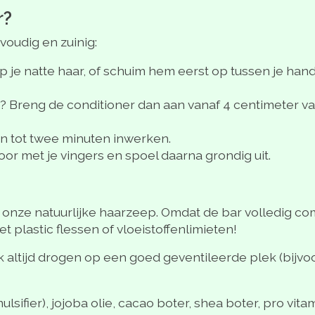
r?
voudig en zuinig:
 op je natte haar, of schuim hem eerst op tussen je ha
d? Breng de conditioner dan aan vanaf 4 centimeter v
én tot twee minuten inwerken.
oor met je vingers en spoel daarna grondig uit.
 onze natuurlijke haarzeep. Omdat de bar volledig com
plastic flessen of vloeistoffenlimieten!
k altijd drogen op een goed geventileerde plek (bijvo
sifier), jojoba olie, cacao boter, shea boter, pro vita