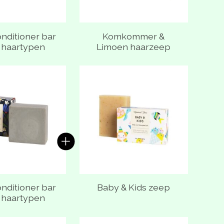
onditioner bar
Komkommer &
e haartypen
Limoen haarzeep
 van gebundelde producten
onditioner bar
Baby & Kids zeep
e haartypen
 van gebundelde producten