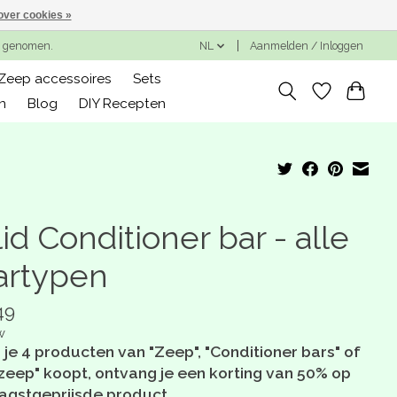
over cookies »
ng genomen.
NL
Aanmelden / Inloggen
Zeep accessoires
Sets
n
Blog
DIY Recepten
id Conditioner bar - alle
artypen
49
w
 je 4 producten van "Zeep", "Conditioner bars" of
zeep" koopt, ontvang je een korting van 50% op
aagstgeprijsde product.