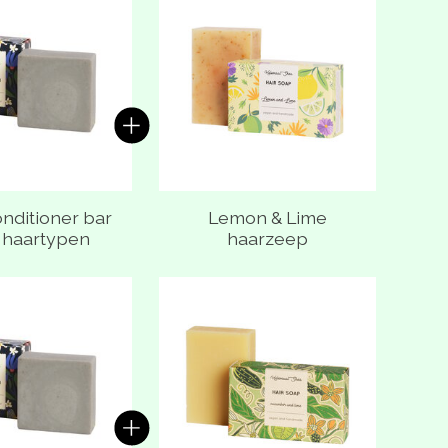
onditioner bar
Lemon & Lime
e haartypen
haarzeep
 van gebundelde producten