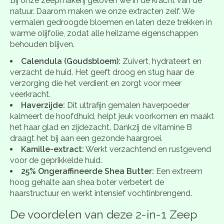
Bij onze zeepmakerij geloven we in de kracht van de
natuur. Daarom maken we onze extracten zelf. We
vermalen gedroogde bloemen en laten deze trekken in
warme olijfolie, zodat alle heilzame eigenschappen
behouden blijven.
Calendula (Goudsbloem):
Zuivert, hydrateert en
verzacht de huid. Het geeft droog en stug haar de
verzorging die het verdient en zorgt voor meer
veerkracht.
Haverzijde:
Dit ultrafijn gemalen haverpoeder
kalmeert de hoofdhuid, helpt jeuk voorkomen en maakt
het haar glad en zijdezacht. Dankzij de vitamine B
draagt het bij aan een gezonde haargroei.
Kamille-extract:
Werkt verzachtend en rustgevend
voor de geprikkelde huid.
25% Ongeraffineerde Shea Butter:
Een extreem
hoog gehalte aan shea boter verbetert de
haarstructuur en werkt intensief vochtinbrengend.
De voordelen van deze 2-in-1 Zeep