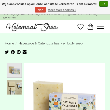
Wij slaan cookies op om onze website te verbeteren. Is dat akkoord?
Ja
Nee
Meer over cookies »
SUMMER BREAK! Wij zijn gesloten van 27 juli t/m 16 augustus. Bestellen is nog
wel mogelijk. Alle bestellingen worden vanaf 17 augustus in behandeling
genomen.
Verlanglijst
Winkelwa
Home
/
Haverzijde & Calendula haar- en body zeep
Product image slideshow Items