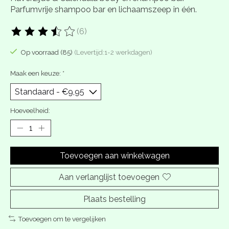
Parfumvrije shampoo bar en lichaamszeep in één.
(6)
De beoordeling van dit product is
3.85
van de 5
Op voorraad (85)
(Levertijd:1-2 werkdagen)
Maak een keuze:
*
Hoeveelheid:
Toevoegen aan winkelwagen
Aan verlanglijst toevoegen
Plaats bestelling
Toevoegen om te vergelijken