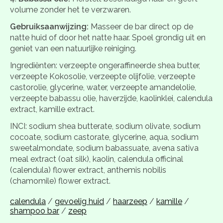
volume zonder het te verzwaren.
Gebruiksaanwijzing:
Masseer de bar direct op de
natte huid of door het natte haar. Spoel grondig uit en
geniet van een natuurlijke reiniging.
Ingrediënten: verzeepte ongeraffineerde shea butter,
verzeepte Kokosolie, verzeepte olijfolie, verzeepte
castorolie, glycerine, water, verzeepte amandelolie,
verzeepte babassu olie, haverzijde, kaolinklei, calendula
extract, kamille extract.
INCI: sodium shea butterate, sodium olivate, sodium
cocoate, sodium castorate, glycerine, aqua, sodium
sweetalmondate, sodium babassuate, avena sativa
meal extract (oat silk), kaolin, calendula officinal
(calendula) flower extract, anthemis nobilis
(chamomile) flower extract.
calendula
/
gevoelig huid
/
haarzeep
/
kamille
/
shampoo bar
/
zeep