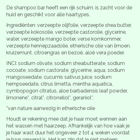
De shampoo bar heeft een rijk schuim, is zacht voor de
huid en geschikt voor alle haartypes.
Ingrediënten: verzeepte olijfolie, verzeepte shea butter,
verzeepte kokosolie, verzeepte castorolie, glycerine,
water, verzeepte mango boter, verse komkommer,
verzeepte hennepzaadolie, etherische olie van limoen,
kruizemunt, citroengras en bezoë, aloë vera poeder.
INCI: sodium olivate, sodium sheabutterate, sodium
cocoate, sodium castorate, glycerine, aqua, sodium
mangoseedate, cucumis sativus juice, sodium
hempseedate, citrus limetta, mentha aquatica,
cymbopogon citratus, aloe barbadensis leaf powder,
limonene*, citral*, citronellol*, geraniol*.
*van nature aanwezig in etherische olie
Houdt er rekening mee dat je haar moet wennen aan
het wassen met haarzeep. Afhankelijk van hoe vaak je
je haar wast duur het ongeveer 2 tot 4 weken voordat
je haar gewend is. Het kan zijn dat je niet meteen