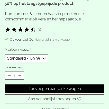
50% op het laagstgeprijsde product.
Komkommer & Limoen haarzeep met verse
komkommer, aloë vera en hennepzaadolie.
(3)
De beoordeling van dit product is
4.65
van de 5
Op voorraad (62)
(Levertijd:1-2 werkdagen)
Maak een keuze:
*
Hoeveelheid:
Toevoegen aan winkelwagen
Aan verlanglijst toevoegen