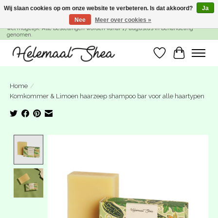
Wij slaan cookies op om onze website te verbeteren. Is dat akkoord?
Ja
Nee
Meer over cookies »
SUMMER BREAK! Wij zijn gesloten van 27 juli t/m 16 augustus. Bestellen is nog
wel mogelijk. Alle bestellingen worden vanaf 17 augustus in behandeling
genomen.
Verlanglijst
Winkelwa
Home
/
Komkommer & Limoen haarzeep shampoo bar voor alle haartypen
Product image slideshow Items