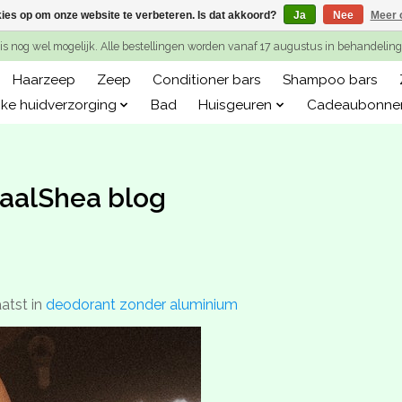
kies op om onze website te verbeteren. Is dat akkoord?
Ja
Nee
Meer 
is nog wel mogelijk. Alle bestellingen worden vanaf 17 augustus in behandeli
Haarzeep
Zeep
Conditioner bars
Shampoo bars
jke huidverzorging
Bad
Huisgeuren
Cadeaubonne
aalShea blog
atst in
deodorant zonder aluminium