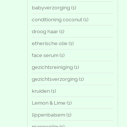
babyverzorging
(1)
conditioning coconut
(1)
droog haar
(1)
etherische olie
(1)
face serum
(1)
gezichtsreiniging
(1)
gezichtsverzorging
(1)
kruiden
(1)
Lemon & Lime
(1)
lippenbalsem
(1)
mannenlijn
(1)