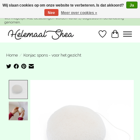
Wij slaan cookies op om onze website te verbeteren. Is dat akkoord?
Ja
Nee
Meer over cookies »
SUMMER BREAK! Wij zijn gesloten van 27 juli t/m 16 augustus. Bestellen is nog
wel mogelijk. Alle bestellingen worden vanaf 17 augustus in behandeling
genomen.
Verlanglijst
Winkelwa
Home
/
Konjac spons - voor het gezicht
Product image slideshow Items