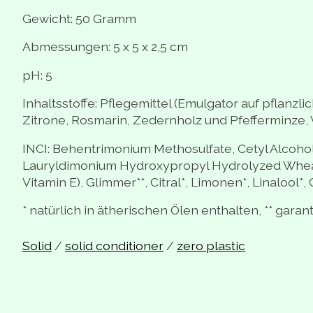
Gewicht: 50 Gramm
Abmessungen: 5 x 5 x 2,5 cm
pH: 5
Inhaltsstoffe: Pflegemittel (Emulgator auf pflanzl
Zitrone, Rosmarin, Zedernholz und Pfefferminze, Vi
INCI: Behentrimonium Methosulfate, Cetyl Alcohol
Lauryldimonium Hydroxypropyl Hydrolyzed Wheat Pr
Vitamin E), Glimmer**, Citral*, Limonen*, Linalool*, C
* natürlich in ätherischen Ölen enthalten, ** garant
Solid
/
solid conditioner
/
zero plastic