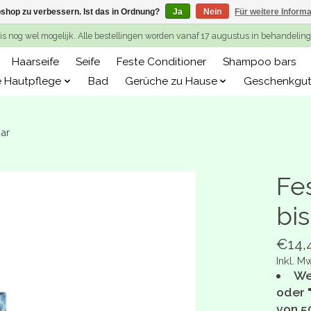
shop zu verbessern. Ist das in Ordnung?
Ja
Nein
Für weitere Inform
is nog wel mogelijk. Alle bestellingen worden vanaf 17 augustus in behandeli
Haarseife
Seife
Feste Conditioner
Shampoo bars
e Hautpflege
Bad
Gerüche zu Hause
Geschenkgut
aar
Fe
bis
€14,
Inkl. M
We
oder 
von 5