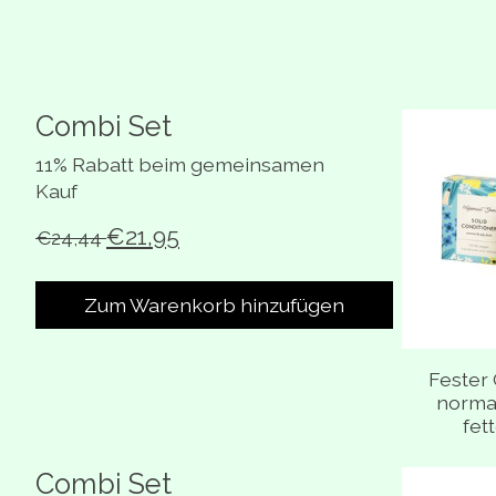
Combi Set
Bündel-Pr
11% Rabatt beim gemeinsamen
Kauf
€21,95
€24,44
Zum Warenkorb hinzufügen
Fester 
normal
fet
Combi Set
Bündel-Pr