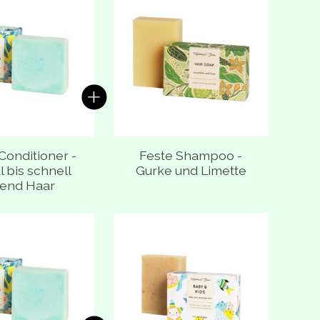
Conditioner -
Feste Shampoo -
 bis schnell
Gurke und Limette
tend Haar
oduktkarussell