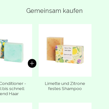
Gemeinsam kaufen
oduktkarussell
Conditioner -
Limette und Zitrone
 bis schnell
festes Shampoo
tend Haar
oduktkarussell