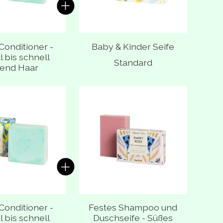
Conditioner -
Baby & Kinder Seife
 bis schnell
Standard
tend Haar
oduktkarussell
Conditioner -
Festes Shampoo und
 bis schnell
Duschseife - Süßes