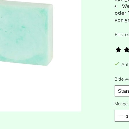
We
oder 
von 5
Feste
Die B
Auf
Bitte w
Menge: