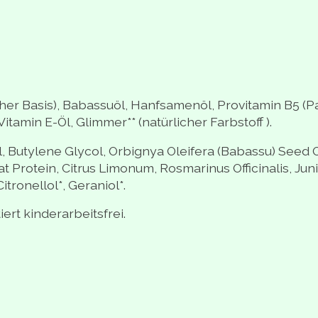
icher Basis), Babassuöl, Hanfsamenöl, Provitamin B5 (
tamin E-Öl, Glimmer** (natürlicher Farbstoff ).
, Butylene Glycol, Orbignya Oleifera (Babassu) Seed O
otein, Citrus Limonum, Rosmarinus Officinalis, Junip
itronellol*, Geraniol*.
iert kinderarbeitsfrei.