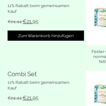
11% Rabatt beim gemeinsamen
Kauf
€21,95
€24,44
Zum Warenkorb hinzufügen
Fester 
normal
fet
Combi Set
Bündel-Pr
11% Rabatt beim gemeinsamen
Kauf
€21,95
€24,44