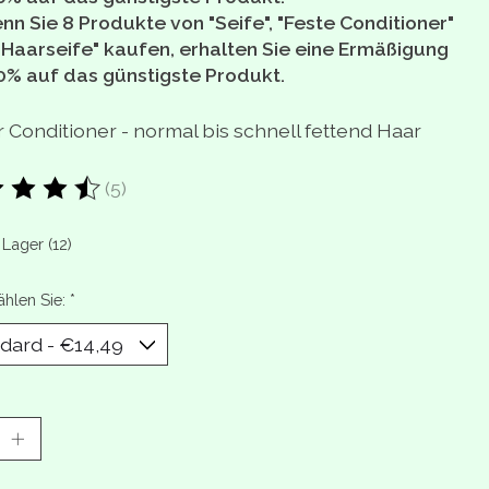
nn Sie 8 Produkte von "Seife", "Feste Conditioner"
"Haarseife" kaufen, erhalten Sie eine Ermäßigung
0% auf das günstigste Produkt.
r Conditioner - normal bis schnell fettend Haar
(5)
ewertung dieses Produkts ist
4.8
von 5
 Lager (12)
ählen Sie:
*