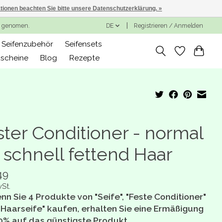
ationen beachten Sie bitte unsere Datenschutzerklärung. »
ng genomen.
DE
Registrieren / Anmelden
Seifenzubehör
Seifensets
scheine
Blog
Rezepte
ster Conditioner - normal
 schnell fettend Haar
49
wSt.
nn Sie 4 Produkte von "Seife", "Feste Conditioner"
"Haarseife" kaufen, erhalten Sie eine Ermäßigung
0% auf das günstigste Produkt.