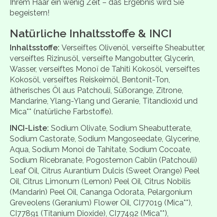
Ihrem Haar ein wenig Zeit – das Ergebnis wird Sie
begeistern!
Natürliche Inhaltsstoffe & INCI
Inhaltsstoffe:
Verseiftes Olivenöl, verseifte Sheabutter,
verseiftes Rizinusöl, verseifte Mangobutter, Glycerin,
Wasser, verseiftes Monoï de Tahiti Kokosöl, verseiftes
Kokosöl, verseiftes Reiskeimöl, Bentonit-Ton,
ätherisches Öl aus Patchouli, Süßorange, Zitrone,
Mandarine, Ylang-Ylang und Geranie, Titandioxid und
Mica** (natürliche Farbstoffe).
INCI-Liste:
Sodium Olivate, Sodium Sheabutterate,
Sodium Castorate, Sodium Mangoseedate, Glycerine,
Aqua, Sodium Monoi de Tahitate, Sodium Cocoate,
Sodium Ricebranate, Pogostemon Cablin (Patchouli)
Leaf Oil, Citrus Aurantium Dulcis (Sweet Orange) Peel
Oil, Citrus Limonum (Lemon) Peel Oil, Citrus Nobilis
(Mandarin) Peel Oil, Cananga Odorata, Pelargonium
Greveolens (Geranium) Flower Oil, CI77019 (Mica**),
CI77891 (Titanium Dioxide), CI77492 (Mica**),