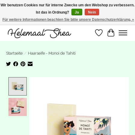
Wir benutzen Cookies nur für interne Zwecke um den Webshop zu verbessern.
Ist das in Ordnung?
Ja
Nein
SUMMER BREAK! Wij zijn gesloten van 27 juli t/m 16 augustus. Bestellen is nog
wel mogelijk. Alle bestellingen worden vanaf 17 augustus in behandeling
Für weitere Informationen beachten Sie bitte unsere Datenschutzerklärung. »
genomen.
Wunschzettel
Ihr Warenk
Startseite
/
Haarseife - Monoi de Tahiti
Product image slideshow Items