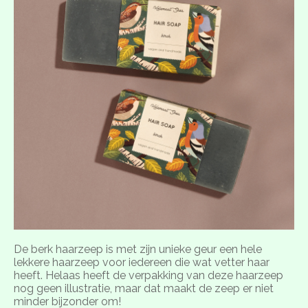
De berk haarzeep is met zijn unieke geur een hele
lekkere haarzeep voor iedereen die wat vetter haar
heeft. Helaas heeft de verpakking van deze haarzeep
nog geen illustratie, maar dat maakt de zeep er niet
minder bijzonder om!