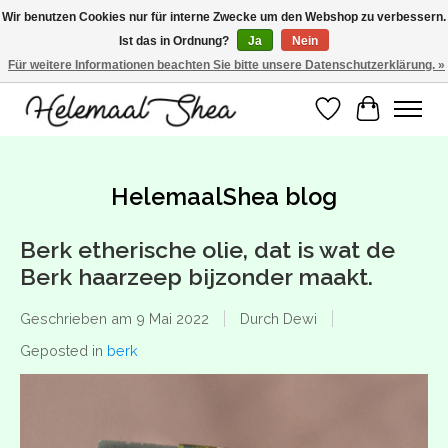
Wir benutzen Cookies nur für interne Zwecke um den Webshop zu verbessern.
Ist das in Ordnung?
Ja
Nein
SUMMER BREAK! Wij zijn gesloten van 27 juli t/m 16 augustus. Bestellen is nog
wel mogelijk. Alle bestellingen worden vanaf 17 augustus in behandeling
Für weitere Informationen beachten Sie bitte unsere Datenschutzerklärung. »
genomen.
Wunschzettel
Ihr Warenk
HelemaalShea blog
Berk etherische olie, dat is wat de
Berk haarzeep bijzonder maakt.
Geschrieben am
9 Mai 2022
Durch Dewi
Geposted in
berk