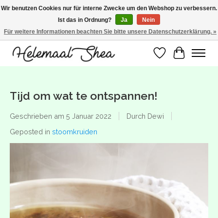
Wir benutzen Cookies nur für interne Zwecke um den Webshop zu verbessern.
Ist das in Ordnung?
Ja
Nein
SUMMER BREAK! Wij zijn gesloten van 27 juli t/m 16 augustus. Bestellen is nog
wel mogelijk. Alle bestellingen worden vanaf 17 augustus in behandeling
Für weitere Informationen beachten Sie bitte unsere Datenschutzerklärung. »
genomen.
Wunschzettel
Ihr Warenk
Tijd om wat te ontspannen!
Geschrieben am
5 Januar 2022
Durch Dewi
Geposted in
stoomkruiden