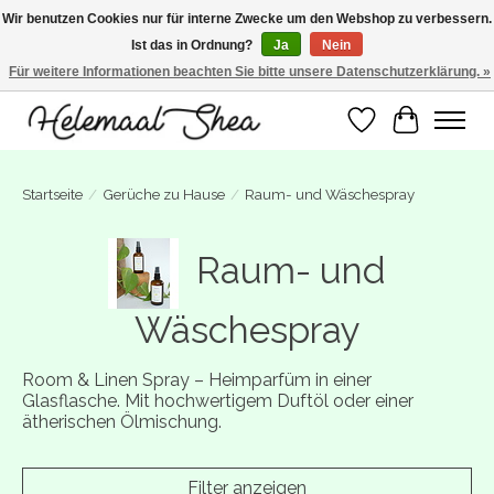
Wir benutzen Cookies nur für interne Zwecke um den Webshop zu verbessern.
Ist das in Ordnung?
Ja
Nein
SUMMER BREAK! Wij zijn gesloten van 27 juli t/m 16 augustus. Bestellen is nog
wel mogelijk. Alle bestellingen worden vanaf 17 augustus in behandeling
Für weitere Informationen beachten Sie bitte unsere Datenschutzerklärung. »
genomen.
Wunschzettel
Ihr Warenk
Startseite
/
Gerüche zu Hause
/
Raum- und Wäschespray
Raum- und
Wäschespray
Room & Linen Spray – Heimparfüm in einer
Glasflasche. Mit hochwertigem Duftöl oder einer
ätherischen Ölmischung.
Filter anzeigen