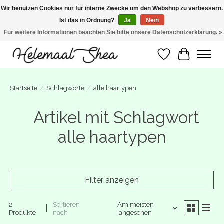
Wir benutzen Cookies nur für interne Zwecke um den Webshop zu verbessern.
Ist das in Ordnung?
Ja
Nein
SUMMER BREAK! Wij zijn gesloten van 27 juli t/m 16 augustus. Bestellen is nog
wel mogelijk. Alle bestellingen worden vanaf 17 augustus in behandeling
Für weitere Informationen beachten Sie bitte unsere Datenschutzerklärung. »
genomen.
Wunschzettel
Ihr Warenk
Startseite
/
Schlagworte
/
alle haartypen
Artikel mit Schlagwort
alle haartypen
Filter anzeigen
2
Sortieren
Am meisten
Produkte
nach
angesehen