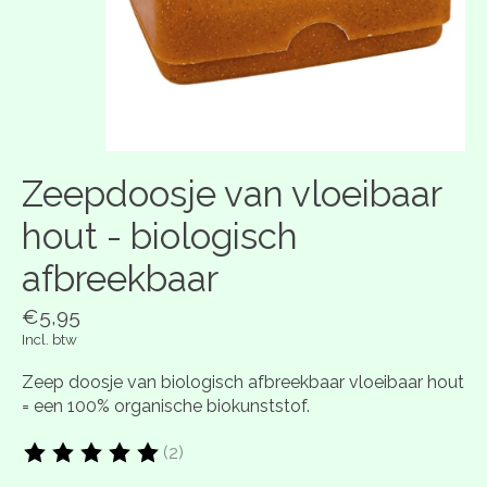
Zeepdoosje van vloeibaar
hout - biologisch
afbreekbaar
€5,95
Incl. btw
Zeep doosje van biologisch afbreekbaar vloeibaar hout
= een 100% organische biokunststof.
(2)
De beoordeling van dit product is
5
van de 5