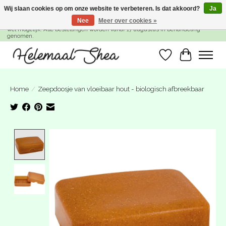
Wij slaan cookies op om onze website te verbeteren. Is dat akkoord?
Ja
Nee
Meer over cookies »
SUMMER BREAK! Wij zijn gesloten van 27 juli t/m 16 augustus. Bestellen is nog
wel mogelijk. Alle bestellingen worden vanaf 17 augustus in behandeling
genomen.
Verlanglijst
Winkelwa
Home
/
Zeepdoosje van vloeibaar hout - biologisch afbreekbaar
Product image slideshow Items