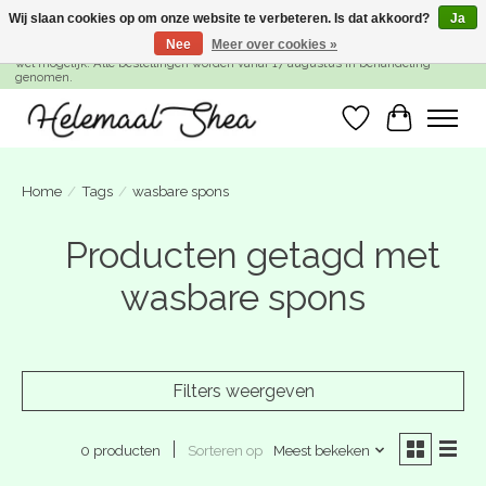
Wij slaan cookies op om onze website te verbeteren. Is dat akkoord?
Ja
Nee
Meer over cookies »
SUMMER BREAK! Wij zijn gesloten van 27 juli t/m 16 augustus. Bestellen is nog
wel mogelijk. Alle bestellingen worden vanaf 17 augustus in behandeling
genomen.
Verlanglijst
Winkelwa
Home
/
Tags
/
wasbare spons
Producten getagd met
wasbare spons
Filters weergeven
Sorteren op
Meest bekeken
0 producten