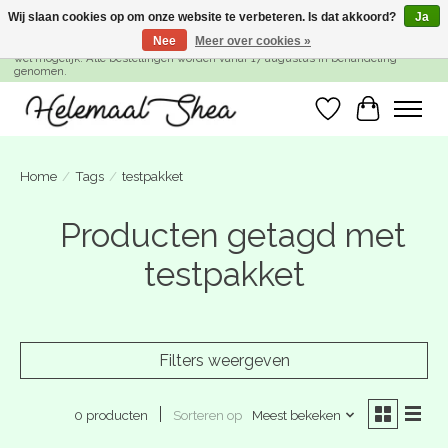
Wij slaan cookies op om onze website te verbeteren. Is dat akkoord?
Ja
Nee
Meer over cookies »
SUMMER BREAK! Wij zijn gesloten van 27 juli t/m 16 augustus. Bestellen is nog
wel mogelijk. Alle bestellingen worden vanaf 17 augustus in behandeling
genomen.
Verlanglijst
Winkelwa
Home
/
Tags
/
testpakket
Producten getagd met
testpakket
Filters weergeven
Sorteren op
Meest bekeken
0 producten