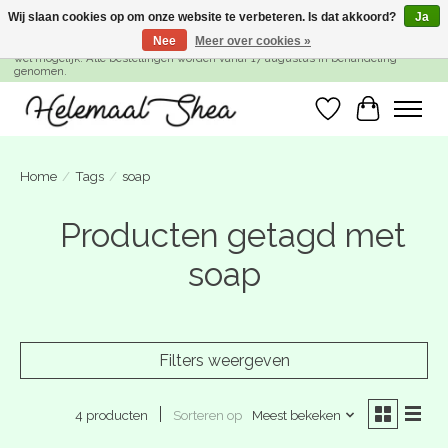
Wij slaan cookies op om onze website te verbeteren. Is dat akkoord?
Ja
Nee
Meer over cookies »
SUMMER BREAK! Wij zijn gesloten van 27 juli t/m 16 augustus. Bestellen is nog
wel mogelijk. Alle bestellingen worden vanaf 17 augustus in behandeling
genomen.
Verlanglijst
Winkelwa
Home
/
Tags
/
soap
Producten getagd met
soap
Filters weergeven
Sorteren op
Meest bekeken
4 producten