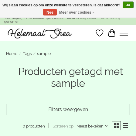
Wij slaan cookies op om onze website te verbeteren. Is dat akkoord?
Ja
Nee
Meer over cookies »
SUMMER BREAK! Wij zijn gesloten van 27 juli t/m 16 augustus. Bestellen is nog
wel mogelijk. Alle bestellingen worden vanaf 17 augustus in behandeling
genomen.
Verlanglijst
Winkelwa
Home
/
Tags
/
sample
Producten getagd met
sample
Filters weergeven
Sorteren op
Meest bekeken
0 producten