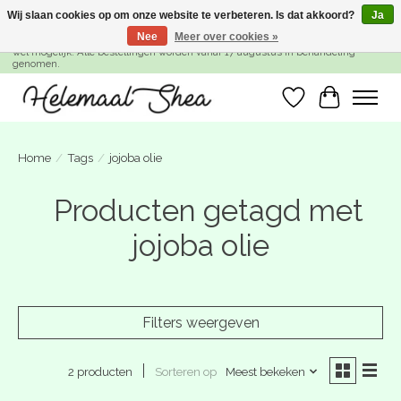
Wij slaan cookies op om onze website te verbeteren. Is dat akkoord?
Ja
Nee
Meer over cookies »
SUMMER BREAK! Wij zijn gesloten van 27 juli t/m 16 augustus. Bestellen is nog
wel mogelijk. Alle bestellingen worden vanaf 17 augustus in behandeling
genomen.
Verlanglijst
Winkelwa
Home
/
Tags
/
jojoba olie
Producten getagd met
jojoba olie
Filters weergeven
Sorteren op
Meest bekeken
2 producten