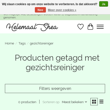
Wij slaan cookies op om onze website te verbeteren. Is dat akkoord?
Ja
Nee
Meer over cookies »
SUMMER BREAK! Wij zijn gesloten van 27 juli t/m 16 augustus. Bestellen is nog
wel mogelijk. Alle bestellingen worden vanaf 17 augustus in behandeling
genomen.
Verlanglijst
Winkelwa
Home
/
Tags
/
gezichtsreiniger
Producten getagd met
gezichtsreiniger
Filters weergeven
Sorteren op
Meest bekeken
0 producten