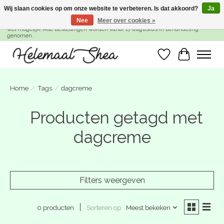
Wij slaan cookies op om onze website te verbeteren. Is dat akkoord?
Ja
Nee
Meer over cookies »
SUMMER BREAK! Wij zijn gesloten van 27 juli t/m 16 augustus. Bestellen is nog
wel mogelijk. Alle bestellingen worden vanaf 17 augustus in behandeling
genomen.
Verlanglijst
Winkelwa
Home
/
Tags
/
dagcreme
Producten getagd met
dagcreme
Filters weergeven
Sorteren op
Meest bekeken
0 producten