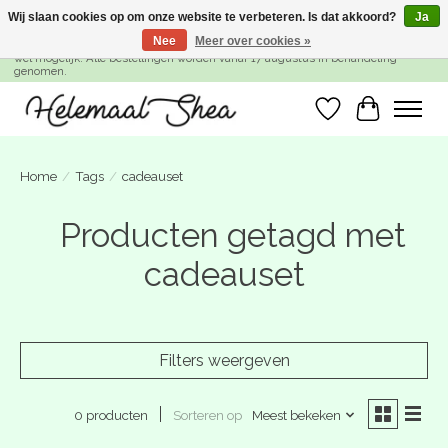
Wij slaan cookies op om onze website te verbeteren. Is dat akkoord?
Ja
Nee
Meer over cookies »
SUMMER BREAK! Wij zijn gesloten van 27 juli t/m 16 augustus. Bestellen is nog
wel mogelijk. Alle bestellingen worden vanaf 17 augustus in behandeling
genomen.
Verlanglijst
Winkelwa
Home
/
Tags
/
cadeauset
Producten getagd met
cadeauset
Filters weergeven
Sorteren op
Meest bekeken
0 producten