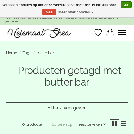
Wij slaan cookies op om onze website te verbeteren. Is dat akkoord?
Ja
Nee
Meer over cookies »
SUMMER BREAK! Wij zijn gesloten van 27 juli t/m 16 augustus. Bestellen is nog
wel mogelijk. Alle bestellingen worden vanaf 17 augustus in behandeling
genomen.
Verlanglijst
Winkelwa
Home
/
Tags
/
butter bar
Producten getagd met
butter bar
Filters weergeven
Sorteren op
Meest bekeken
0 producten