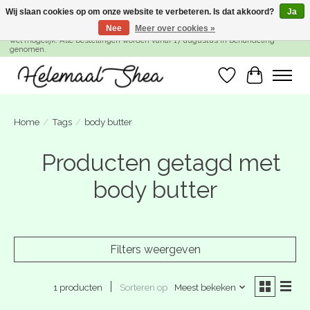
Wij slaan cookies op om onze website te verbeteren. Is dat akkoord?
Ja
Nee
Meer over cookies »
SUMMER BREAK! Wij zijn gesloten van 27 juli t/m 16 augustus. Bestellen is nog
wel mogelijk. Alle bestellingen worden vanaf 17 augustus in behandeling
genomen.
Verlanglijst
Winkelwa
Home
/
Tags
/
body butter
Producten getagd met
body butter
Filters weergeven
Sorteren op
Meest bekeken
1 producten