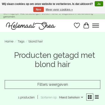
Wij slaan cookies op om onze website te verbeteren. Is dat akkoord?
Ja
Nee
Meer over cookies »
SUMMER BREAK! Wij zijn gesloten van 27 juli t/m 16 augustus. Bestellen is nog
wel mogelijk. Alle bestellingen worden vanaf 17 augustus in behandeling
genomen.
Verlanglijst
Winkelwa
Home
/
Tags
/
blond hair
Producten getagd met
blond hair
Filters weergeven
Sorteren op
Meest bekeken
1 producten