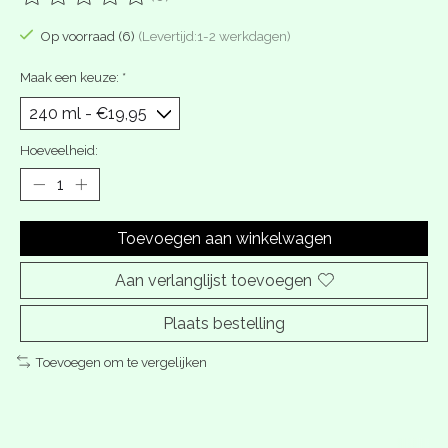
De beoordeling van dit product is
0
van de 5
Op voorraad (6)
(Levertijd:1-2 werkdagen)
Maak een keuze:
*
Hoeveelheid:
Toevoegen aan winkelwagen
Aan verlanglijst toevoegen
Plaats bestelling
Toevoegen om te vergelijken