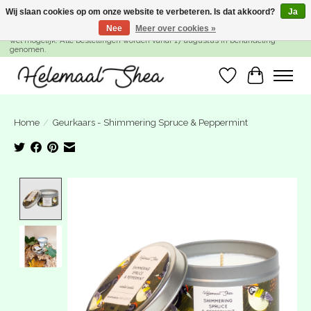
Wij slaan cookies op om onze website te verbeteren. Is dat akkoord?
Ja
Nee
Meer over cookies »
SUMMER BREAK! Wij zijn gesloten van 27 juli t/m 16 augustus. Bestellen is nog
wel mogelijk. Alle bestellingen worden vanaf 17 augustus in behandeling
genomen.
Verlanglijst
Winkelwa
Home
/
Geurkaars - Shimmering Spruce & Peppermint
Product image slideshow Items