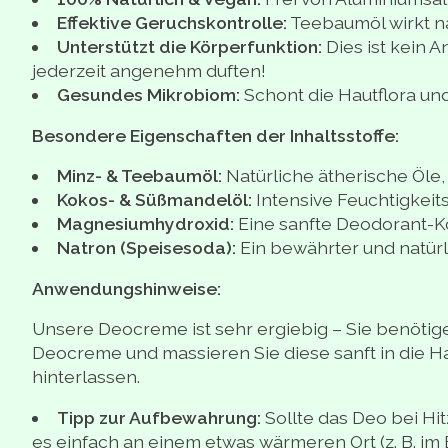
Effektive Geruchskontrolle:
Teebaumöl wirkt n
Unterstützt die Körperfunktion:
Dies ist kein A
jederzeit angenehm duften!
Gesundes Mikrobiom:
Schont die Hautflora und
Besondere Eigenschaften der Inhaltsstoffe:
Minz- & Teebaumöl:
Natürliche ätherische Öle,
Kokos- & Süßmandelöl:
Intensive Feuchtigkeits
Magnesiumhydroxid:
Eine sanfte Deodorant-K
Natron (Speisesoda):
Ein bewährter und natür
Anwendungshinweise:
Unsere Deocreme ist sehr ergiebig – Sie benötig
Deocreme und massieren Sie diese sanft in die H
hinterlassen.
Tipp zur Aufbewahrung:
Sollte das Deo bei Hit
es einfach an einem etwas wärmeren Ort (z. B. im