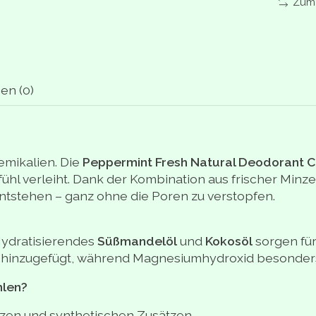
Zum 
en (0)
emikalien. Die
Peppermint Fresh Natural Deodorant 
fühl verleiht. Dank der Kombination aus frischer Mi
tstehen – ganz ohne die Poren zu verstopfen.
 Hydratisierendes
Süßmandelöl
und
Kokosöl
sorgen für
e hinzugefügt, während Magnesiumhydroxid besonders 
hlen?
zen und synthetischen Zusätzen.