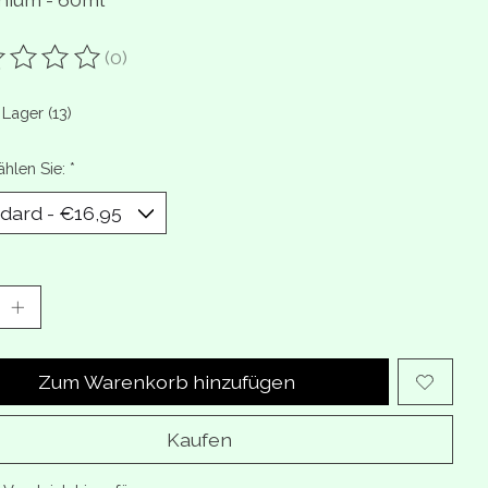
(0)
ewertung dieses Produkts ist
0
von 5
 Lager (13)
ählen Sie:
*
Zum Warenkorb hinzufügen
Kaufen