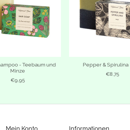
hampoo - Teebaum und
Pepper & Spirulina 
Minze
€8,75
€9,95
Mein Konto
Informationen