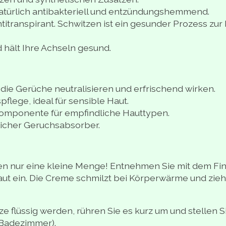
atürlich antibakteriell und entzündungshemmend.
ntitranspirant. Schwitzen ist ein gesunder Prozess zur 
 hält Ihre Achseln gesund.
 die Gerüche neutralisieren und erfrischend wirken.
pflege, ideal für sensible Haut.
omponente für empfindliche Hauttypen.
licher Geruchsabsorber.
en nur eine kleine Menge! Entnehmen Sie mit dem Fi
aut ein. Die Creme schmilzt bei Körperwärme und zie
ze flüssig werden, rühren Sie es kurz um und stellen Si
 Badezimmer).