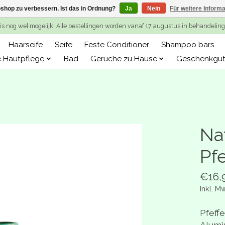
shop zu verbessern. Ist das in Ordnung?
Ja
Nein
Für weitere Inform
is nog wel mogelijk. Alle bestellingen worden vanaf 17 augustus in behandeli
Haarseife
Seife
Feste Conditioner
Shampoo bars
e Hautpflege
Bad
Gerüche zu Hause
Geschenkgut
Na
Pf
€16,
Inkl. M
Pfeff
Alumi