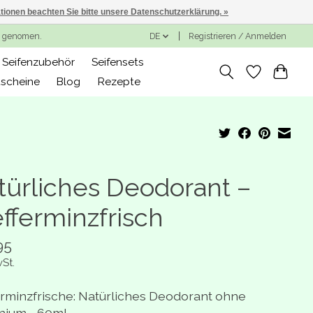
ationen beachten Sie bitte unsere Datenschutzerklärung. »
ng genomen.
DE
Registrieren / Anmelden
Seifenzubehör
Seifensets
scheine
Blog
Rezepte
türliches Deodorant –
efferminzfrisch
95
wSt.
erminzfrische: Natürliches Deodorant ohne
nium - 60ml