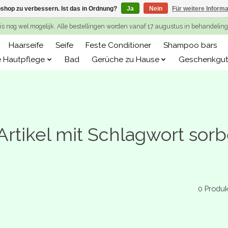
shop zu verbessern. Ist das in Ordnung?
Ja
Nein
Für weitere Inform
is nog wel mogelijk. Alle bestellingen worden vanaf 17 augustus in behandeli
Haarseife
Seife
Feste Conditioner
Shampoo bars
e Hautpflege
Bad
Gerüche zu Hause
Geschenkgut
Artikel mit Schlagwort sorb
0 Produ