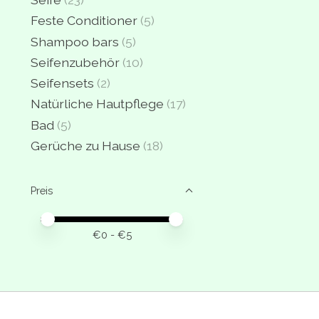
Feste Conditioner
(5)
Shampoo bars
(5)
Seifenzubehör
(10)
Seifensets
(2)
Natürliche Hautpflege
(17)
Bad
(5)
Gerüche zu Hause
(18)
Preis
Preis – Mindestwert
Price maximum value
€
0
- €
5