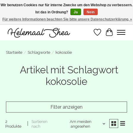
Wir benutzen Cookies nur für interne Zwecke um den Webshop zu verbessern.
Ist das in Ordnung?
Ja
Nein
SUMMER BREAK! Wij zijn gesloten van 27 juli t/m 16 augustus. Bestellen is nog
wel mogelijk. Alle bestellingen worden vanaf 17 augustus in behandeling
Für weitere Informationen beachten Sie bitte unsere Datenschutzerklärung. »
genomen.
Wunschzettel
Ihr Warenk
Startseite
/
Schlagworte
/
kokosolie
Artikel mit Schlagwort
kokosolie
Filter anzeigen
2
Sortieren
Am meisten
Produkte
nach
angesehen