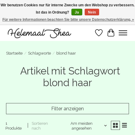
Wir benutzen Cookies nur für interne Zwecke um den Webshop zu verbessern.
Ist das in Ordnung?
Ja
Nein
SUMMER BREAK! Wij zijn gesloten van 27 juli t/m 16 augustus. Bestellen is nog
wel mogelijk. Alle bestellingen worden vanaf 17 augustus in behandeling
Für weitere Informationen beachten Sie bitte unsere Datenschutzerklärung. »
genomen.
Wunschzettel
Ihr Warenk
Startseite
/
Schlagworte
/
blond haar
Artikel mit Schlagwort
blond haar
Filter anzeigen
1
Sortieren
Am meisten
Produkte
nach
angesehen