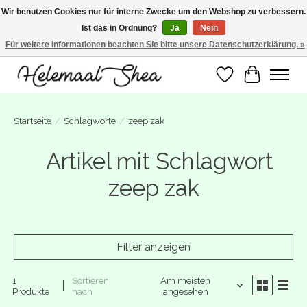
Wir benutzen Cookies nur für interne Zwecke um den Webshop zu verbessern.
Ist das in Ordnung?
Ja
Nein
SUMMER BREAK! Wij zijn gesloten van 27 juli t/m 16 augustus. Bestellen is nog
wel mogelijk. Alle bestellingen worden vanaf 17 augustus in behandeling
Für weitere Informationen beachten Sie bitte unsere Datenschutzerklärung. »
genomen.
Wunschzettel
Ihr Warenk
Startseite
/
Schlagworte
/
zeep zak
Artikel mit Schlagwort
zeep zak
Filter anzeigen
1
Sortieren
Am meisten
Produkte
nach
angesehen