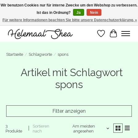
Wir benutzen Cookies nur für interne Zwecke um den Webshop zu verbessern.
Ist das in Ordnung?
Ja
Nein
SUMMER BREAK! Wij zijn gesloten van 27 juli t/m 16 augustus. Bestellen is nog
wel mogelijk. Alle bestellingen worden vanaf 17 augustus in behandeling
Für weitere Informationen beachten Sie bitte unsere Datenschutzerklärung. »
genomen.
Wunschzettel
Ihr Warenk
Startseite
/
Schlagworte
/
spons
Artikel mit Schlagwort
spons
Filter anzeigen
3
Sortieren
Am meisten
Produkte
nach
angesehen