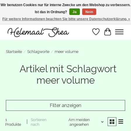
Wir benutzen Cookies nur für interne Zwecke um den Webshop zu verbessern.
Ist das in Ordnung?
Ja
Nein
SUMMER BREAK! Wij zijn gesloten van 27 juli t/m 16 augustus. Bestellen is nog
wel mogelijk. Alle bestellingen worden vanaf 17 augustus in behandeling
Für weitere Informationen beachten Sie bitte unsere Datenschutzerklärung. »
genomen.
Wunschzettel
Ihr Warenk
Startseite
/
Schlagworte
/
meer volume
Artikel mit Schlagwort
meer volume
Filter anzeigen
1
Sortieren
Am meisten
Produkte
nach
angesehen