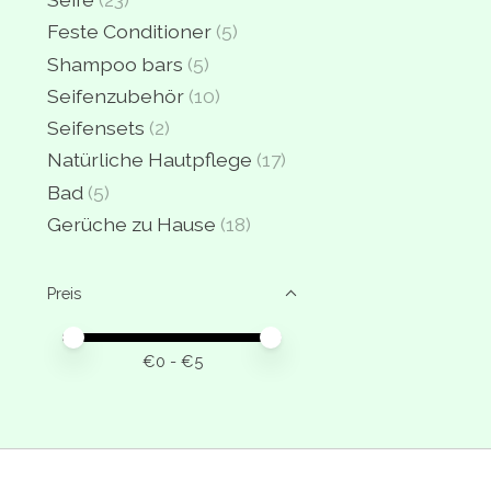
Feste Conditioner
(5)
Shampoo bars
(5)
Seifenzubehör
(10)
Seifensets
(2)
Natürliche Hautpflege
(17)
Bad
(5)
Gerüche zu Hause
(18)
Preis
Preis – Mindestwert
Price maximum value
€
0
- €
5