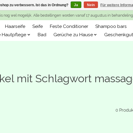
shop zu verbessern. Ist das in Ordnung?
Ja
Nein
Für weitere Inform
is nog wel mogelijk. Alle bestellingen worden vanaf 17 augustus in behandeli
Haarseife
Seife
Feste Conditioner
Shampoo bars
e Hautpflege
Bad
Gerüche zu Hause
Geschenkgut
ikel mit Schlagwort massag
0 Produ