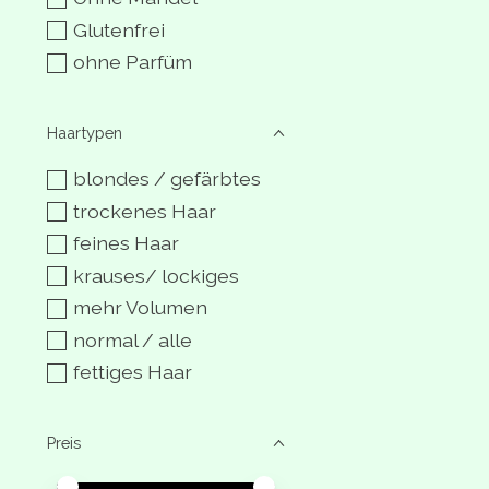
Glutenfrei
ohne Parfüm
Haartypen
blondes / gefärbtes
trockenes Haar
feines Haar
krauses/ lockiges
mehr Volumen
normal / alle
fettiges Haar
Preis
Preis – Mindestwert
Price maximum value