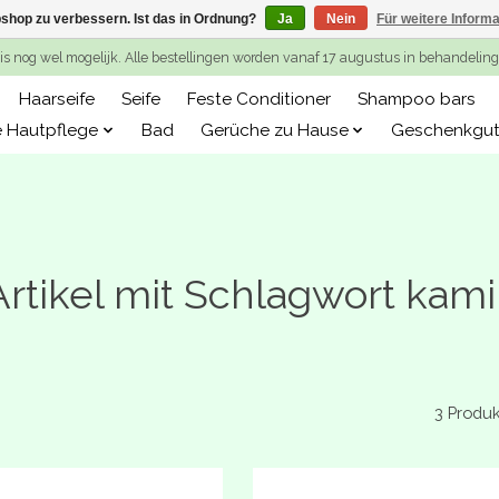
shop zu verbessern. Ist das in Ordnung?
Ja
Nein
Für weitere Inform
is nog wel mogelijk. Alle bestellingen worden vanaf 17 augustus in behandeli
Haarseife
Seife
Feste Conditioner
Shampoo bars
e Hautpflege
Bad
Gerüche zu Hause
Geschenkgut
Artikel mit Schlagwort kami
3 Produ