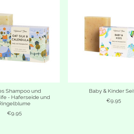
es Shampoo und
Baby & Kinder Sei
fe - Haferseide und
€9,95
Ringelblume
€9,95