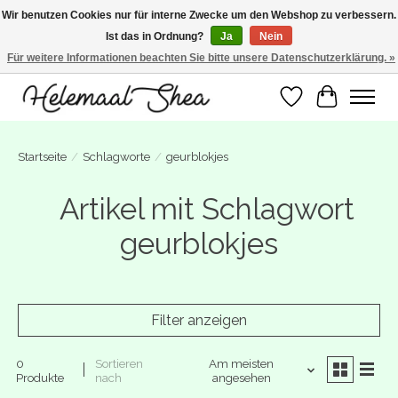
Wir benutzen Cookies nur für interne Zwecke um den Webshop zu verbessern.
Ist das in Ordnung?
Ja
Nein
SUMMER BREAK! Wij zijn gesloten van 27 juli t/m 16 augustus. Bestellen is nog
wel mogelijk. Alle bestellingen worden vanaf 17 augustus in behandeling
Für weitere Informationen beachten Sie bitte unsere Datenschutzerklärung. »
genomen.
Wunschzettel
Ihr Warenk
Startseite
/
Schlagworte
/
geurblokjes
Artikel mit Schlagwort
geurblokjes
Filter anzeigen
0
Sortieren
Am meisten
Produkte
nach
angesehen