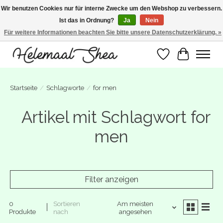
Wir benutzen Cookies nur für interne Zwecke um den Webshop zu verbessern.
Ist das in Ordnung?
Ja
Nein
SUMMER BREAK! Wij zijn gesloten van 27 juli t/m 16 augustus. Bestellen is nog
wel mogelijk. Alle bestellingen worden vanaf 17 augustus in behandeling
Für weitere Informationen beachten Sie bitte unsere Datenschutzerklärung. »
genomen.
Wunschzettel
Ihr Warenk
Startseite
/
Schlagworte
/
for men
Artikel mit Schlagwort for
men
Filter anzeigen
0
Sortieren
Am meisten
Produkte
nach
angesehen