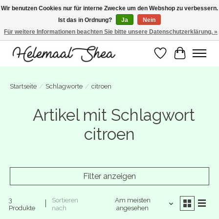
Wir benutzen Cookies nur für interne Zwecke um den Webshop zu verbessern.
Ist das in Ordnung?
Ja
Nein
SUMMER BREAK! Wij zijn gesloten van 27 juli t/m 16 augustus. Bestellen is nog
wel mogelijk. Alle bestellingen worden vanaf 17 augustus in behandeling
Für weitere Informationen beachten Sie bitte unsere Datenschutzerklärung. »
genomen.
Wunschzettel
Ihr Warenk
Startseite
/
Schlagworte
/
citroen
Artikel mit Schlagwort
citroen
Filter anzeigen
3
Sortieren
Am meisten
Produkte
nach
angesehen