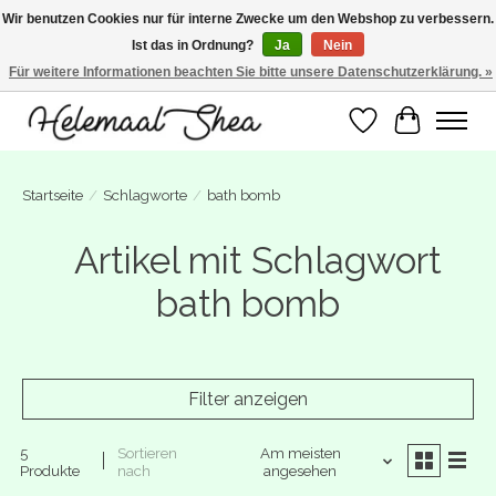
Wir benutzen Cookies nur für interne Zwecke um den Webshop zu verbessern.
Ist das in Ordnung?
Ja
Nein
SUMMER BREAK! Wij zijn gesloten van 27 juli t/m 16 augustus. Bestellen is nog
wel mogelijk. Alle bestellingen worden vanaf 17 augustus in behandeling
Für weitere Informationen beachten Sie bitte unsere Datenschutzerklärung. »
genomen.
Wunschzettel
Ihr Warenk
Startseite
/
Schlagworte
/
bath bomb
Artikel mit Schlagwort
bath bomb
Filter anzeigen
5
Sortieren
Am meisten
Produkte
nach
angesehen