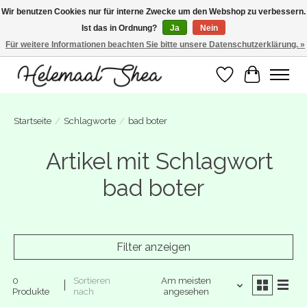
Wir benutzen Cookies nur für interne Zwecke um den Webshop zu verbessern.
Ist das in Ordnung?
Ja
Nein
SUMMER BREAK! Wij zijn gesloten van 27 juli t/m 16 augustus. Bestellen is nog
wel mogelijk. Alle bestellingen worden vanaf 17 augustus in behandeling
Für weitere Informationen beachten Sie bitte unsere Datenschutzerklärung. »
genomen.
Wunschzettel
Ihr Warenk
Startseite
/
Schlagworte
/
bad boter
Artikel mit Schlagwort
bad boter
Filter anzeigen
0
Sortieren
Am meisten
Produkte
nach
angesehen