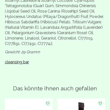
Isoamyl Laureate & Isoamyl Cocoate, Cyamopsis
Tetragonoloba (Guar) Gum, Simmondsia Chinensis
(Jojoba) Seed Oil, Rosa Canina (Rosehip) Seed Oil,
Hylocereus Undatus (Pitaya/Dragonfruit) Fruit Powder,
Hibiscus Sabdariffa (Hibiscus) Petals, Triticum Vulgare
(Natural Vitamin E), Lavandula Angustifolia (Lavender)
Oil, Pelargonium Graveolens (Geranium Rose) Oil,
Limonene, Linalool, Geraniol, Citronellol, CI77019,
CI77891, CI77491, CI77742.
Gewicht: 29 Gramm
cleansing bar
Das könnte Ihnen auch gefallen
Produkt-Karussell-Artikel