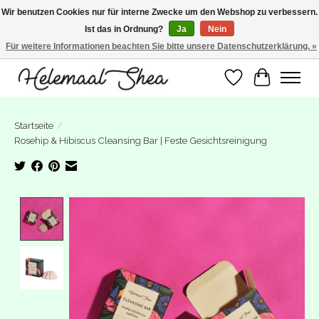
Wir benutzen Cookies nur für interne Zwecke um den Webshop zu verbessern.
Ist das in Ordnung?
Ja
Nein
SUMMER BREAK! Wij zijn gesloten van 27 juli t/m 16 augustus. Bestellen is nog
wel mogelijk. Alle bestellingen worden vanaf 17 augustus in behandeling
Für weitere Informationen beachten Sie bitte unsere Datenschutzerklärung. »
genomen.
Wunschzettel
Ihr Warenk
Startseite
/
Rosehip & Hibiscus Cleansing Bar | Feste Gesichtsreinigung
Product image slideshow Items