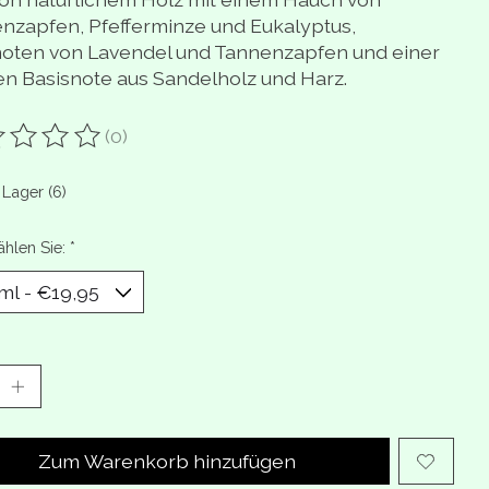
nzapfen, Pfefferminze und Eukalyptus,
oten von Lavendel und Tannenzapfen und einer
en Basisnote aus Sandelholz und Harz.
(0)
ewertung dieses Produkts ist
0
von 5
 Lager (6)
ählen Sie:
*
Zum Warenkorb hinzufügen