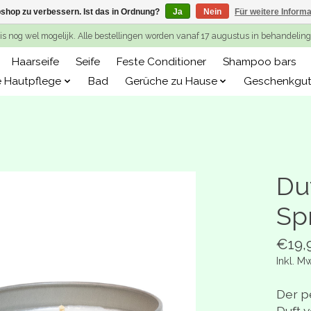
shop zu verbessern. Ist das in Ordnung?
Ja
Nein
Für weitere Inform
is nog wel mogelijk. Alle bestellingen worden vanaf 17 augustus in behandeli
Haarseife
Seife
Feste Conditioner
Shampoo bars
e Hautpflege
Bad
Gerüche zu Hause
Geschenkgut
Du
Sp
€19,
Inkl. M
Der p
Duft 