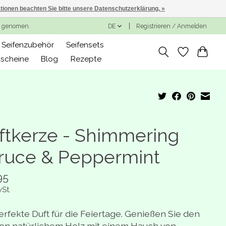
ationen beachten Sie bitte unsere Datenschutzerklärung. »
ng genomen.
DE
Registrieren / Anmelden
Seifenzubehör
Seifensets
scheine
Blog
Rezepte
ftkerze - Shimmering
ruce & Peppermint
95
wSt.
erfekte Duft für die Feiertage. Genießen Sie den
von natürlichem Holz mit einem Hauch von