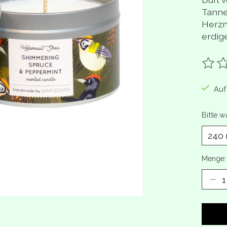
Tanne
Herzn
erdig
Die B
Auf
Bitte w
Menge: